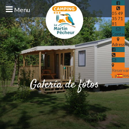
Menu
05 49
35 71
81
Contact
Adresse
Reserva
y precio
Galería de fotos