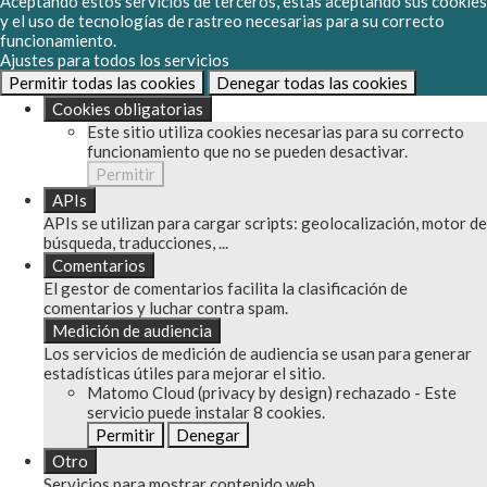
Aceptando estos servicios de terceros, estás aceptando sus cookies
y el uso de tecnologías de rastreo necesarias para su correcto
funcionamiento.
Ajustes para todos los servicios
Permitir todas las cookies
Denegar todas las cookies
Cookies obligatorias
Este sitio utiliza cookies necesarias para su correcto
funcionamiento que no se pueden desactivar.
Permitir
APIs
APIs se utilizan para cargar scripts: geolocalización, motor de
búsqueda, traducciones, ...
Comentarios
El gestor de comentarios facilita la clasificación de
comentarios y luchar contra spam.
Medición de audiencia
Los servicios de medición de audiencia se usan para generar
estadísticas útiles para mejorar el sitio.
Matomo Cloud (privacy by design)
rechazado
-
Este
servicio puede instalar 8 cookies.
Permitir
Denegar
Otro
Servicios para mostrar contenido web.