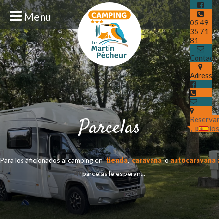
Menu
05 49
35 71
81
Contact
Adresse
Parcelas
Reserva
y precio
Para los aficionados al camping en
tienda
,
caravana
o
autocaravana :
40
parcelas le esperan...