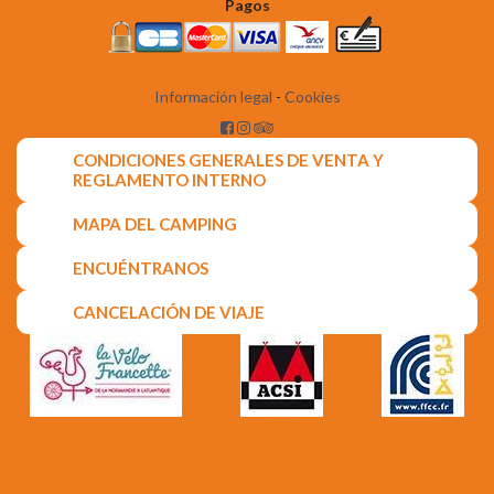
Pagos
Información legal
-
Cookies
CONDICIONES GENERALES DE VENTA Y
REGLAMENTO INTERNO
MAPA DEL CAMPING
ENCUÉNTRANOS
CANCELACIÓN DE VIAJE