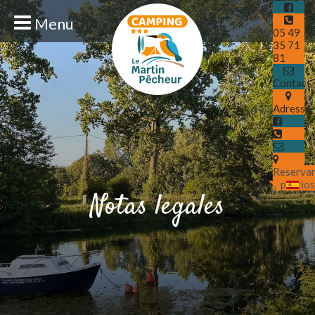
Menu
05 49
35 71
81
Contact
Adresse
Reserva
y precio
Notas legales